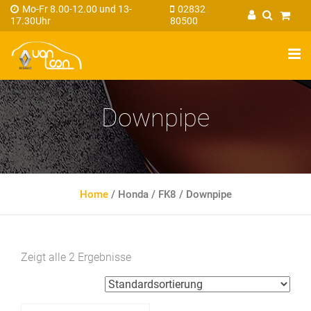
Mo-Fr 8.00-12.00 und 13-
02832
17.30Uhr
80500
Downpipe
Home
/
Honda
/
FK8
/
Downpipe
Zeigt alle 2 Ergebnisse