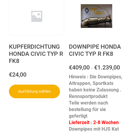
DOWNPIPE HONDA
KUPFERDICHTUNG
CIVIC TYP R FK8
HONDA CIVIC TYP R
FK8
€
409,00
€
1.239,00
–
€
24,00
Hinweis : Die Downpipes,
Attrappen, Sportkats
haben keine Zulassung .
Ausführung wählen
Rennsportprodukt
Teile werden nach
bestellung für sie
gefertigt
Lieferzeit : 2-8 Wochen
Downpipes mit HJS Kat