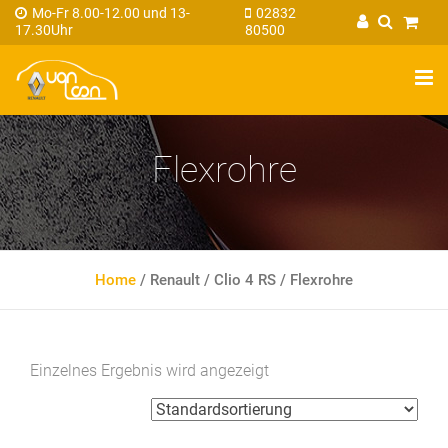
Mo-Fr 8.00-12.00 und 13-
02832
17.30Uhr
80500
Flexrohre
Home
/
Renault
/
Clio 4 RS
/
Flexrohre
Einzelnes Ergebnis wird angezeigt