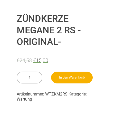
ZÜNDKERZE
MEGANE 2 RS -
ORIGINAL-
€
24,53
€
15,00
Zündkerze
In den Warenkorb
Megane
2
RS
Artikelnummer:
WTZKM2RS
Kategorie:
-
Wartung
Original-
Menge