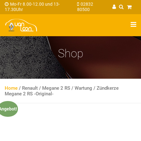
Mo-Fr 8.00-12.00 und 13-
02832
17.30Uhr
80500
Shop
Home
/
Renault
/
Megane 2 RS
/
Wartung
/
Zündkerze
Megane 2 RS -Original-
Angebot!